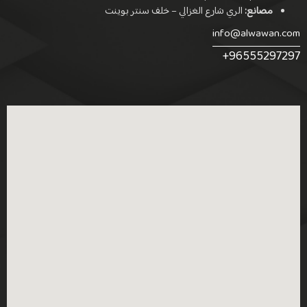
مصانع:
الري شارع الغزالي – خلف سنتر بوينت
info@alwawan.com
+96555297297