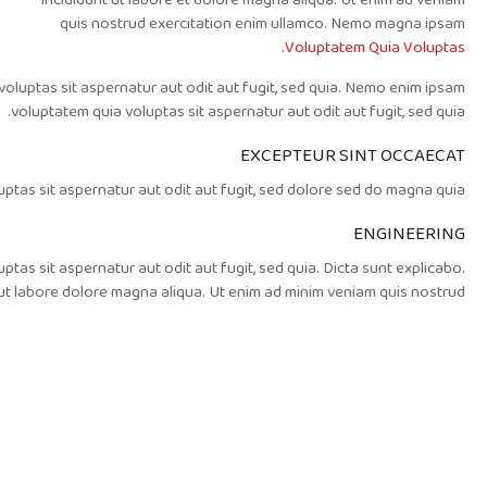
Dicta sunt explicabo. Nemo enim ipsam voluptatem quia volupta
volu
Dicta sunt explicabo. Nemo enim ipsam voluptatem quia voluptas si
Dicta sunt explicabo. Nemo enim ipsam voluptatem quia voluptas sit
Adipiscing elit, sed do eiusmod tempor incididunt ut la